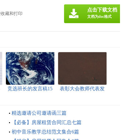
点击下载文档
便收藏和打印
文档为doc格式
集
竞选班长的发言稿15
表彰大会教师代表发
篇
言稿
精选邀请公司邀请函三篇
【必备】房屋租赁合同汇总七篇
初中音乐教学总结范文集合6篇