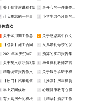
关于创业演讲稿4篇
最开心的一件事作文
5
16
让我难忘的一件事
小学生绿色环保的演讲稿
7
18
猜你喜欢
关于试用期工作总结锦集七篇
关于感恩高中作文300字集锦八篇
1
2
【必备】施工合同集锦9篇
女儿婚礼母亲的发言稿
3
4
2021年国庆贺词75条
预算的实习报告集锦5篇
5
6
关于英文求职信3篇
毕业典礼教师发言稿
7
8
精选调查报告作文3篇
关于服务承诺书模板锦集10篇
9
10
【热门】汽车销售合同3篇
【推荐】房屋租赁合同集锦五篇
1
12
早上好问候语
心理健康教育心得体会
3
14
有关购房合同模板集合八篇
【精华】酒店工作总结范文汇编10篇
5
16