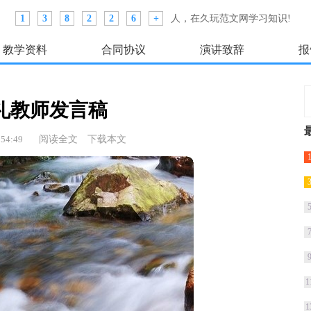
1
3
8
2
2
6
+
人，在久玩范文网学习知识!
教学资料
合同协议
演讲致辞
报
礼教师发言稿
54:49
阅读全文
下载本文
1
1