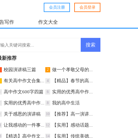
会员注册
会员登录
告写作
作文大全
最新推荐
校园演讲稿三篇
做一个孝敬父母的孩子演讲稿
1
2
有关高中作文合集六篇
【精品】春节的高中作文汇总八篇
3
4
高中作文600字四篇
实用的优秀高中作文4篇
5
6
实用的优秀高中作文汇总7篇
我的高中生活
7
8
关于感恩的演讲稿
【推荐】高一演讲稿三篇
9
10
让我感动的一件事作文600字
【实用】感动话题作文合集10篇
1
12
【精选】高中作文汇总9篇
【实用】传统美德演讲稿3篇
3
14