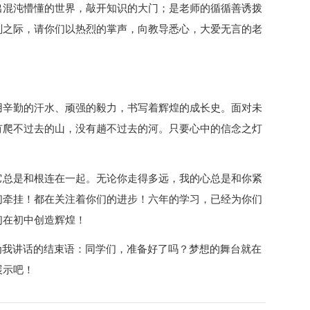
出混沌懵懂的世界，敲开知识的大门；是老师的循循善诱拨
别之际，请你们以热烈的掌声，向教导悉心，大爱无言的老
用辛勤的汗水、顽强的毅力，书写着辉煌的成长史。面对未
有爬不过去的山，没有趟不过去的河。只要心中的信念之灯
它总是和根连在一起。无论你走得多远，我的心总是和你紧
们牵挂！都在关注着你们的进步！六年的学习，已经为你们
们在初中创造辉煌！
为我讲话的结束语：同学们，准备好了吗？梦想的舞台就在
展示吧！