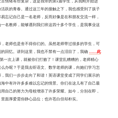
发言情绪有些复杂，这是我带的第x届学生，从我刚开始进
份活跃的青春。通过这三年的接触之下，我也感受到了孩子
容易忘记自己是一名老师，反而好像是在和朋友交流一样，
为一名教师，能够遇到我们班这四十多个学生，是我事业这
师，老师也是舍不得你们的。虽然老师带过很多的学生，可
别的回忆。讲到这里，我也不禁有一点泪目了，我确
……此
第一次上课，就被你们打败了！课堂乱糟糟的，老师精心
怎么办呢？于是我去听语文、数学老师的课，向她们学习怎
师，我们一步步走向了和谐！英语课堂变成了同学们展示的
脑海中有许许多多难以忘记的情景。你们在这儿有了自己最
们用自己的努力为母校增添了许多荣耀。如今，分别在即，
，里面厚爱需你静心品位；也许苍白但却朴实。