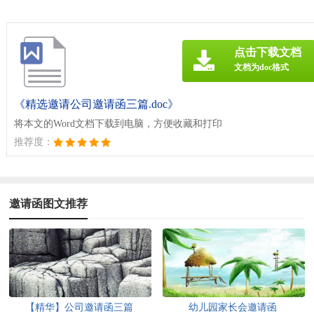
点击下载文档
文档为doc格式
《精选邀请公司邀请函三篇.doc》
将本文的Word文档下载到电脑，方便收藏和打印
推荐度：
邀请函图文推荐
【精华】公司邀请函三篇
幼儿园家长会邀请函