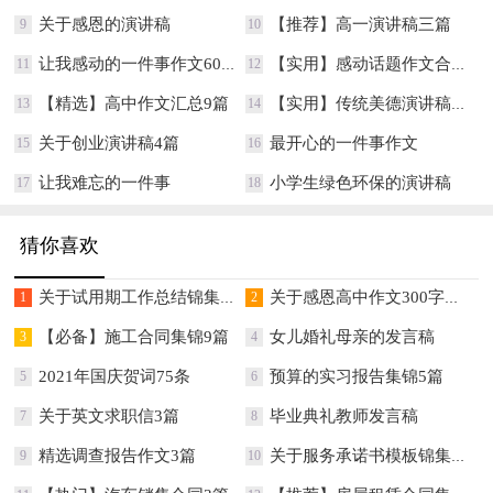
关于感恩的演讲稿
【推荐】高一演讲稿三篇
9
10
让我感动的一件事作文600字
【实用】感动话题作文合集10篇
11
12
【精选】高中作文汇总9篇
【实用】传统美德演讲稿3篇
13
14
关于创业演讲稿4篇
最开心的一件事作文
15
16
让我难忘的一件事
小学生绿色环保的演讲稿
17
18
猜你喜欢
关于试用期工作总结锦集七篇
关于感恩高中作文300字集锦八篇
1
2
【必备】施工合同集锦9篇
女儿婚礼母亲的发言稿
3
4
2021年国庆贺词75条
预算的实习报告集锦5篇
5
6
关于英文求职信3篇
毕业典礼教师发言稿
7
8
精选调查报告作文3篇
关于服务承诺书模板锦集10篇
9
10