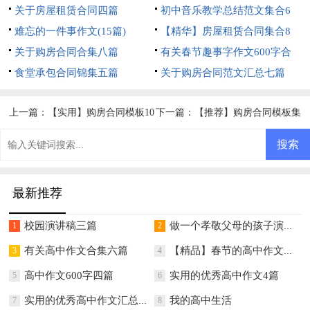
关于房屋租赁合同四篇
篇
初中音乐教学总结范文集合6
难忘的一件事作文(15篇)
篇
【精华】房屋租赁合同集合8
关于购房合同合集八篇
篇
有关春节趣事字作文600字合
食堂承包合同锦集五篇
集五篇
关于购房合同范文汇总七篇
上一篇：
【实用】购房合同模板10
下一篇：
【推荐】购房合同模板集
篇
合6篇
最新推荐
校园演讲稿三篇
做一个孝敬父母的孩子演讲稿
1
2
有关高中作文合集六篇
【精品】春节的高中作文汇总八篇
3
4
高中作文600字四篇
实用的优秀高中作文4篇
5
6
实用的优秀高中作文汇总7篇
我的高中生活
7
8