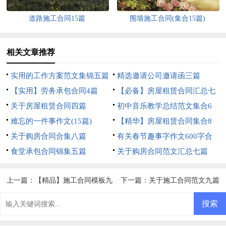
道路施工合同15篇
围墙施工合同(集合15篇)
相关文章推荐
实用的工作方案范文集锦五篇
精选邀请公司邀请函三篇
【实用】劳务承包合同4篇
【必备】房屋租赁合同汇总七
关于房屋租赁合同四篇
篇
初中音乐教学总结范文集合6
难忘的一件事作文(15篇)
篇
【精华】房屋租赁合同集合8
关于购房合同合集八篇
篇
有关春节趣事字作文600字合
食堂承包合同锦集五篇
集五篇
关于购房合同范文汇总七篇
上一篇：
【精品】施工合同模板九
下一篇：
关于施工合同范文九篇
篇