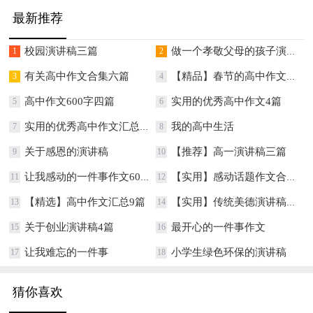
最新推荐
校园演讲稿三篇
做一个孝敬父母的孩子演讲稿
1
2
有关高中作文合集六篇
【精品】春节的高中作文汇总八篇
3
4
高中作文600字四篇
实用的优秀高中作文4篇
5
6
实用的优秀高中作文汇总7篇
我的高中生活
7
8
关于感恩的演讲稿
【推荐】高一演讲稿三篇
9
10
让我感动的一件事作文600字
【实用】感动话题作文合集10篇
11
12
【精选】高中作文汇总9篇
【实用】传统美德演讲稿3篇
13
14
关于创业演讲稿4篇
最开心的一件事作文
15
16
让我难忘的一件事
小学生绿色环保的演讲稿
17
18
猜你喜欢