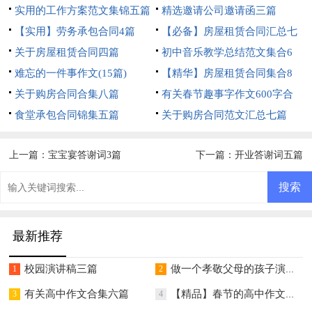
实用的工作方案范文集锦五篇
精选邀请公司邀请函三篇
【实用】劳务承包合同4篇
【必备】房屋租赁合同汇总七
关于房屋租赁合同四篇
篇
初中音乐教学总结范文集合6
难忘的一件事作文(15篇)
篇
【精华】房屋租赁合同集合8
关于购房合同合集八篇
篇
有关春节趣事字作文600字合
食堂承包合同锦集五篇
集五篇
关于购房合同范文汇总七篇
上一篇：
宝宝宴答谢词3篇
下一篇：
开业答谢词五篇
最新推荐
校园演讲稿三篇
做一个孝敬父母的孩子演讲稿
1
2
有关高中作文合集六篇
【精品】春节的高中作文汇总八篇
3
4