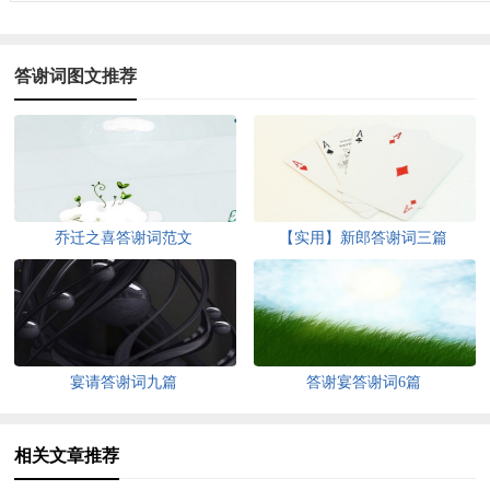
答谢词图文推荐
乔迁之喜答谢词范文
【实用】新郎答谢词三篇
宴请答谢词九篇
答谢宴答谢词6篇
相关文章推荐