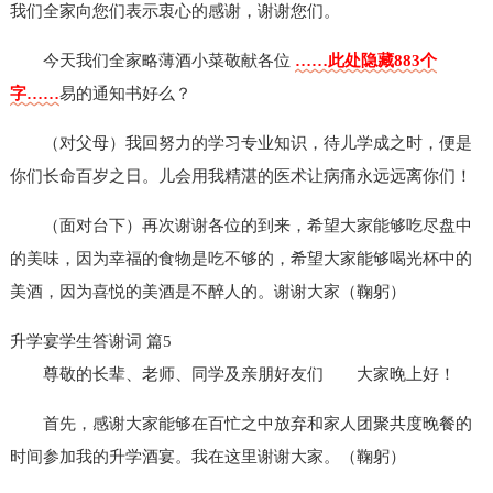
我们全家向您们表示衷心的感谢，谢谢您们。
今天我们全家略薄酒小菜敬献各位
……此处隐藏883个
字……
易的通知书好么？
（对父母）我回努力的学习专业知识，待儿学成之时，便是
你们长命百岁之日。儿会用我精湛的医术让病痛永远远离你们！
（面对台下）再次谢谢各位的到来，希望大家能够吃尽盘中
的美味，因为幸福的食物是吃不够的，希望大家能够喝光杯中的
美酒，因为喜悦的美酒是不醉人的。谢谢大家（鞠躬）
升学宴学生答谢词 篇5
尊敬的长辈、老师、同学及亲朋好友们
大家晚上好！
首先，感谢大家能够在百忙之中放弃和家人团聚共度晚餐的
时间参加我的升学酒宴。我在这里谢谢大家。（鞠躬）