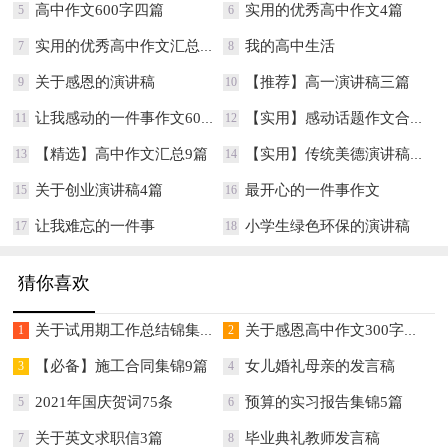
高中作文600字四篇
实用的优秀高中作文4篇
5
6
实用的优秀高中作文汇总7篇
我的高中生活
7
8
关于感恩的演讲稿
【推荐】高一演讲稿三篇
9
10
让我感动的一件事作文600字
【实用】感动话题作文合集10篇
11
12
【精选】高中作文汇总9篇
【实用】传统美德演讲稿3篇
13
14
关于创业演讲稿4篇
最开心的一件事作文
15
16
让我难忘的一件事
小学生绿色环保的演讲稿
17
18
猜你喜欢
关于试用期工作总结锦集七篇
关于感恩高中作文300字集锦八篇
1
2
【必备】施工合同集锦9篇
女儿婚礼母亲的发言稿
3
4
2021年国庆贺词75条
预算的实习报告集锦5篇
5
6
关于英文求职信3篇
毕业典礼教师发言稿
7
8