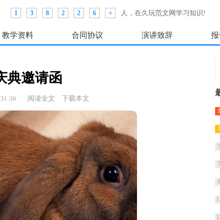
1
3
8
2
2
6
+
人，在久玩范文网学习知识!
教学资料
合同协议
演讲致辞
报
庆典邀请函
31:36
阅读全文
下载本文
1
1