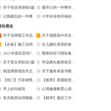
关于创业演讲稿4篇
最开心的一件事作文
5
16
让我难忘的一件事
小学生绿色环保的演讲稿
7
18
猜你喜欢
关于试用期工作总结锦集七篇
关于感恩高中作文300字集锦八篇
1
2
【必备】施工合同集锦9篇
女儿婚礼母亲的发言稿
3
4
2021年国庆贺词75条
预算的实习报告集锦5篇
5
6
关于英文求职信3篇
毕业典礼教师发言稿
7
8
精选调查报告作文3篇
关于服务承诺书模板锦集10篇
9
10
【热门】汽车销售合同3篇
【推荐】房屋租赁合同集锦五篇
1
12
早上好问候语
心理健康教育心得体会
3
14
有关购房合同模板集合八篇
【精华】酒店工作总结范文汇编10篇
5
16