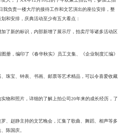
友人，于XX年12月18日的下午欢聚上拍公司，参加上拍
18日我负责一楼大厅的接待工作和文艺演出的座位安排，整
策划和安排，庆典活动至少有五大看点：
增加了新的标识，内部新增了展示厅，拍卖厅等诸多活动区
绍图册，编印了《春华秋实》员工文集、《企业制度汇编》
器、珠宝、钟表、书画、邮票等艺术精品，可以令喜爱收藏
实物和照片，详细的了解上拍公司20年来的成长经历，了
波罗、赵静主持的文艺晚会，汇集了歌曲、舞蹈、相声等多
达、陈国庆。