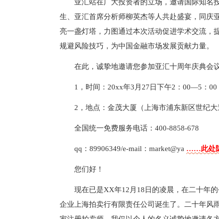
亚汇站在广大投资者的立场，邀请国际知名投
生、亚汇首席分析师柳英杰等人共赴盛宴，同庆
亮一盏灯塔，力图通过本次活动促进学术交流，
规避风险技巧，为中国金融市场发展贡献力量。
在此，诚挚地邀请您参加亚汇十周年庆典会议
1，时间：20xx年3月27日下午2：00—5：00
2，地点：金茂大厦（上海市浦东新区世纪大
全国统一免费服务电话：400-8858-678
qq：89906349/e-mail：market@ya
……此处隐
您们好！
现在已是XX年12月18日的凌晨，在二十
企业上海拍卖行有限责任公司诞生了。二十年风雨，