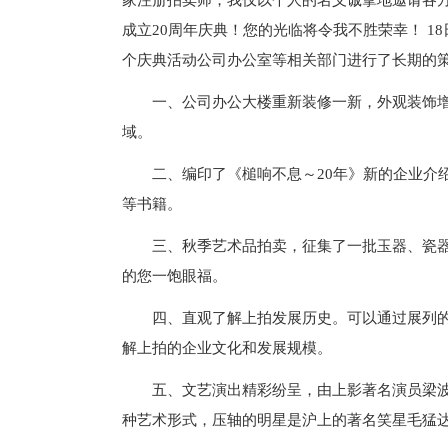
家注册拍卖师，我仅以个人的名义诚挚地邀请各方
成立20周年庆典！您的光临将令我不胜荣幸！ 
个庆典活动公司办公室等相关部门进行了长期的
一、公司办公大楼重新装修一新，外观装饰
域。
二、编印了《槌响不息～20年》新的企业介
等书籍。
三、秋季艺术品拍卖，征集了一批玉器、瓷
的您一饱眼福。
四、直观了解上拍发展历史。可以通过展列的
解上拍的企业文化和发展规模。
五、文艺演出精彩纷呈，由上影著名演员梁
种艺术形式，压轴的明星是沪上的著名笑星毛猛