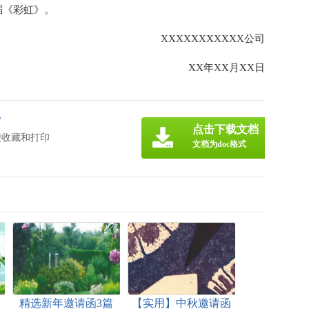
蹈《彩虹》。
XXXXXXXXXXX公司
XX年XX月XX日
》
点击下载文档
便收藏和打印
文档为doc格式
函
精选新年邀请函3篇
【实用】中秋邀请函