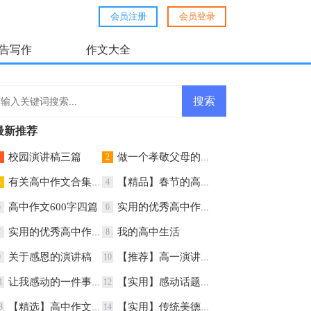
会员注册
会员登录
告写作
作文大全
最新推荐
校园演讲稿三篇
做一个孝敬父母的孩子演讲稿
1
2
有关高中作文合集六篇
【精品】春节的高中作文汇总八篇
3
4
高中作文600字四篇
实用的优秀高中作文4篇
5
6
实用的优秀高中作文汇总7篇
我的高中生活
7
8
关于感恩的演讲稿
【推荐】高一演讲稿三篇
9
10
让我感动的一件事作文600字
【实用】感动话题作文合集10篇
1
12
【精选】高中作文汇总9篇
【实用】传统美德演讲稿3篇
3
14