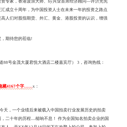
资专家，香港波浪大师、hy兴业首席经济顾问—许沂光先
亚汇成立十周年，为中国投资人士在未来一年的投资之路点
提高人们对股指期货、外汇、黄金、港股投资的认识，增强
，期待您的莅临!
道88号金茂大厦君悦大酒店二楼嘉宾厅） 3，咨询热线：
藏4167个字……
x：
年的今天，一个业绩后来被载入中国拍卖行业发展历史的拍卖
二十年的历程....槌响不息！ 作为全国知名拍卖企业的国