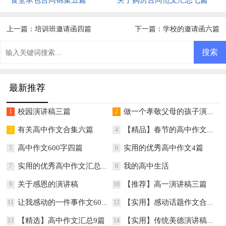
上一篇：
培训班邀请函四篇
下一篇：
学校的邀请函六篇
最新推荐
校园演讲稿三篇
做一个孝敬父母的孩子演讲稿
1
2
有关高中作文合集六篇
【精品】春节的高中作文汇总八篇
3
4
高中作文600字四篇
实用的优秀高中作文4篇
5
6
实用的优秀高中作文汇总7篇
我的高中生活
7
8
关于感恩的演讲稿
【推荐】高一演讲稿三篇
9
10
让我感动的一件事作文600字
【实用】感动话题作文合集10篇
11
12
【精选】高中作文汇总9篇
【实用】传统美德演讲稿3篇
13
14