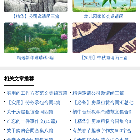
【精华】公司邀请函三篇
幼儿园家长会邀请函
精选新年邀请函3篇
【实用】中秋邀请函三篇
相关文章推荐
实用的工作方案范文集锦五篇
精选邀请公司邀请函三篇
【实用】劳务承包合同4篇
【必备】房屋租赁合同汇总七
关于房屋租赁合同四篇
篇
初中音乐教学总结范文集合6
难忘的一件事作文(15篇)
篇
【精华】房屋租赁合同集合8
关于购房合同合集八篇
篇
有关春节趣事字作文600字合
食堂承包合同锦集五篇
集五篇
关于购房合同范文汇总七篇