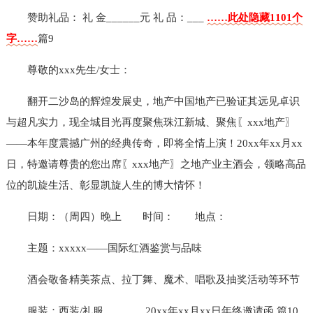
赞助礼品： 礼 金______元 礼 品：___
……此处隐藏1101个
字……
篇9
尊敬的xxx先生/女士：
翻开二沙岛的辉煌发展史，地产中国地产已验证其远见卓识
与超凡实力，现全城目光再度聚焦珠江新城、聚焦〖xxx地产〗
——本年度震撼广州的经典传奇，即将全情上演！20xx年xx月xx
日，特邀请尊贵的您出席〖xxx地产〗之地产业主酒会，领略高品
位的凯旋生活、彰显凯旋人生的博大情怀！
日期：（周四）晚上
时间：
地点：
主题：xxxxx——国际红酒鉴赏与品味
酒会敬备精美茶点、拉丁舞、魔术、唱歌及抽奖活动等环节
服装：西装/礼服
20xx年xx月xx日
年终邀请函 篇10