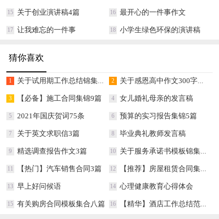
关于创业演讲稿4篇
最开心的一件事作文
15
16
让我难忘的一件事
小学生绿色环保的演讲稿
17
18
猜你喜欢
关于试用期工作总结锦集七篇
关于感恩高中作文300字集锦八篇
1
2
【必备】施工合同集锦9篇
女儿婚礼母亲的发言稿
3
4
2021年国庆贺词75条
预算的实习报告集锦5篇
5
6
关于英文求职信3篇
毕业典礼教师发言稿
7
8
精选调查报告作文3篇
关于服务承诺书模板锦集10篇
9
10
【热门】汽车销售合同3篇
【推荐】房屋租赁合同集锦五篇
11
12
早上好问候语
心理健康教育心得体会
13
14
有关购房合同模板集合八篇
【精华】酒店工作总结范文汇编10篇
15
16