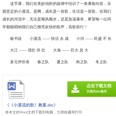
这节课，我们在美妙动听的旋律中结识了一条勇敢向前，乐
观坚定的小溪流。是啊，成长是一首歌，生活是一首歌。在我们
成长的河流中，无论是顺风顺水，还是急湍瀑布，希望每一位同
学都能唱响我们自己嘹亮欢快的歌声，高歌前行！
板书设
小溪流 —— 快活 永 成
小河 —— 旺盛 不 长
大江 —— 强壮 停 壮
大海 —— 巨大 息 大
多元评价表
春之队
夏之队
秋之队
冬之队
点击下载文档
文档为doc格式
《《小溪流的歌》教案.doc》
将本文的Word文档下载到电脑，方便收藏和打印