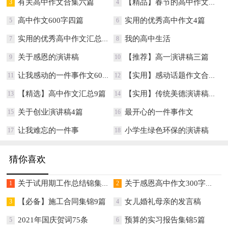
有关高中作文合集六篇
【精品】春节的高中作文汇总八篇
3
4
高中作文600字四篇
实用的优秀高中作文4篇
5
6
实用的优秀高中作文汇总7篇
我的高中生活
7
8
关于感恩的演讲稿
【推荐】高一演讲稿三篇
9
10
让我感动的一件事作文600字
【实用】感动话题作文合集10篇
11
12
【精选】高中作文汇总9篇
【实用】传统美德演讲稿3篇
13
14
关于创业演讲稿4篇
最开心的一件事作文
15
16
让我难忘的一件事
小学生绿色环保的演讲稿
17
18
猜你喜欢
关于试用期工作总结锦集七篇
关于感恩高中作文300字集锦八篇
1
2
【必备】施工合同集锦9篇
女儿婚礼母亲的发言稿
3
4
2021年国庆贺词75条
预算的实习报告集锦5篇
5
6