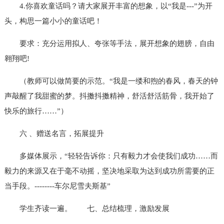
4.你喜欢童话吗？请大家展开丰富的想象，以“我是---”为开
头，构思一篇小小的童话吧！
要求：充分运用拟人、夸张等手法，展开想象的翅膀，自由
翱翔吧!
（教师可以做简要的示范。“我是一缕和煦的春风，春天的钟
声敲醒了我甜蜜的梦。抖擞抖擞精神，舒活舒活筋骨，我开始了
快乐的旅行……”）
六 、赠送名言，拓展提升
多媒体展示，“轻轻告诉你：只有毅力才会使我们成功……而
毅力的来源又在于毫不动摇，坚决地采取为达到成功所需要的正
当手段。--------车尔尼雪夫斯基”
学生齐读一遍。
七、总结梳理，激励发展