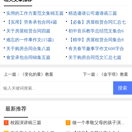
实用的工作方案范文集锦五篇
精选邀请公司邀请函三篇
【实用】劳务承包合同4篇
【必备】房屋租赁合同汇总七
关于房屋租赁合同四篇
篇
初中音乐教学总结范文集合6
难忘的一件事作文(15篇)
篇
【精华】房屋租赁合同集合8
关于购房合同合集八篇
篇
有关春节趣事字作文600字合
食堂承包合同锦集五篇
集五篇
关于购房合同范文汇总七篇
上一篇：
《变化的量》教案
下一篇：
《金字塔》教案
最新推荐
校园演讲稿三篇
做一个孝敬父母的孩子演讲稿
1
2