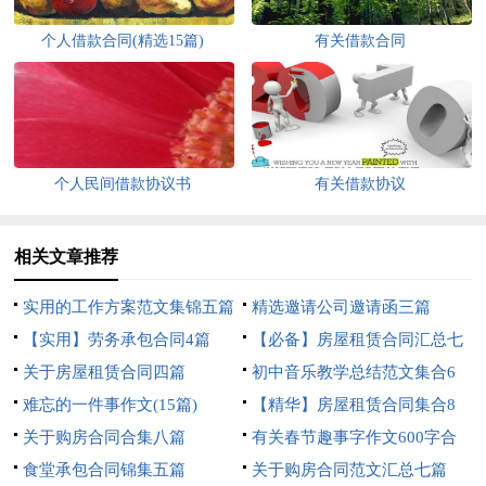
个人借款合同(精选15篇)
有关借款合同
个人民间借款协议书
有关借款协议
相关文章推荐
实用的工作方案范文集锦五篇
精选邀请公司邀请函三篇
【实用】劳务承包合同4篇
【必备】房屋租赁合同汇总七
关于房屋租赁合同四篇
篇
初中音乐教学总结范文集合6
难忘的一件事作文(15篇)
篇
【精华】房屋租赁合同集合8
关于购房合同合集八篇
篇
有关春节趣事字作文600字合
食堂承包合同锦集五篇
集五篇
关于购房合同范文汇总七篇