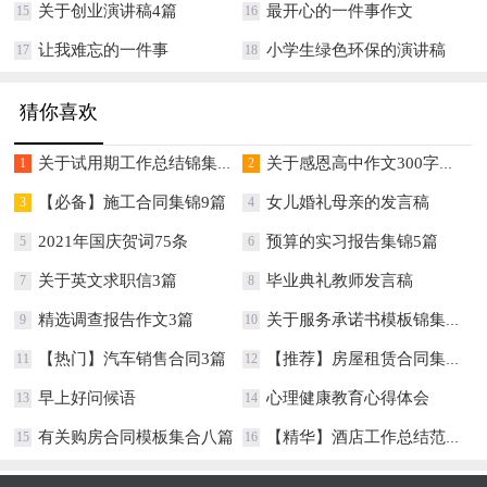
关于创业演讲稿4篇
最开心的一件事作文
15
16
让我难忘的一件事
小学生绿色环保的演讲稿
17
18
猜你喜欢
关于试用期工作总结锦集七篇
关于感恩高中作文300字集锦八篇
1
2
【必备】施工合同集锦9篇
女儿婚礼母亲的发言稿
3
4
2021年国庆贺词75条
预算的实习报告集锦5篇
5
6
关于英文求职信3篇
毕业典礼教师发言稿
7
8
精选调查报告作文3篇
关于服务承诺书模板锦集10篇
9
10
【热门】汽车销售合同3篇
【推荐】房屋租赁合同集锦五篇
11
12
早上好问候语
心理健康教育心得体会
13
14
有关购房合同模板集合八篇
【精华】酒店工作总结范文汇编10篇
15
16