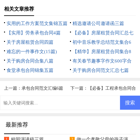
相关文章推荐
实用的工作方案范文集锦五篇
精选邀请公司邀请函三篇
【实用】劳务承包合同4篇
【必备】房屋租赁合同汇总七
关于房屋租赁合同四篇
篇
初中音乐教学总结范文集合6
难忘的一件事作文(15篇)
篇
【精华】房屋租赁合同集合8
关于购房合同合集八篇
篇
有关春节趣事字作文600字合
食堂承包合同锦集五篇
集五篇
关于购房合同范文汇总七篇
上一篇：
承包合同范文汇编6篇
下一篇：
【必备】工程承包合同合
集八篇
最新推荐
校园演讲稿三篇
做一个孝敬父母的孩子演讲稿
1
2