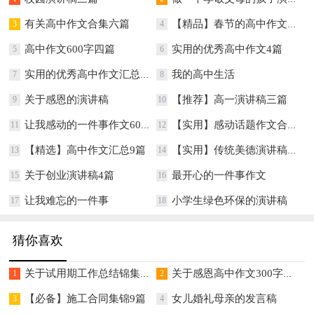
有关高中作文合集六篇
【精品】春节的高中作文汇总八篇
3
4
高中作文600字四篇
实用的优秀高中作文4篇
5
6
实用的优秀高中作文汇总7篇
我的高中生活
7
8
关于感恩的演讲稿
【推荐】高一演讲稿三篇
9
10
让我感动的一件事作文600字
【实用】感动话题作文合集10篇
11
12
【精选】高中作文汇总9篇
【实用】传统美德演讲稿3篇
13
14
关于创业演讲稿4篇
最开心的一件事作文
15
16
让我难忘的一件事
小学生绿色环保的演讲稿
17
18
猜你喜欢
关于试用期工作总结锦集七篇
关于感恩高中作文300字集锦八篇
1
2
【必备】施工合同集锦9篇
女儿婚礼母亲的发言稿
3
4