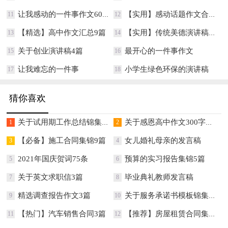
让我感动的一件事作文600字
【实用】感动话题作文合集10篇
11
12
【精选】高中作文汇总9篇
【实用】传统美德演讲稿3篇
13
14
关于创业演讲稿4篇
最开心的一件事作文
15
16
让我难忘的一件事
小学生绿色环保的演讲稿
17
18
猜你喜欢
关于试用期工作总结锦集七篇
关于感恩高中作文300字集锦八篇
1
2
【必备】施工合同集锦9篇
女儿婚礼母亲的发言稿
3
4
2021年国庆贺词75条
预算的实习报告集锦5篇
5
6
关于英文求职信3篇
毕业典礼教师发言稿
7
8
精选调查报告作文3篇
关于服务承诺书模板锦集10篇
9
10
【热门】汽车销售合同3篇
【推荐】房屋租赁合同集锦五篇
11
12