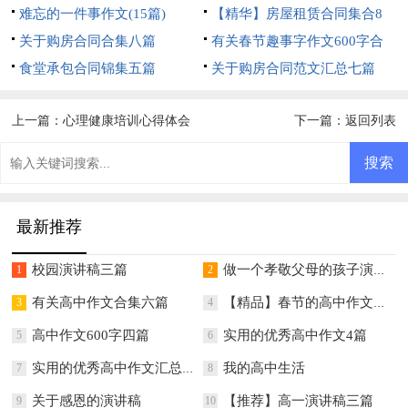
难忘的一件事作文(15篇)
篇
【精华】房屋租赁合同集合8
关于购房合同合集八篇
篇
有关春节趣事字作文600字合
食堂承包合同锦集五篇
集五篇
关于购房合同范文汇总七篇
上一篇：
心理健康培训心得体会
下一篇：
返回列表
最新推荐
校园演讲稿三篇
做一个孝敬父母的孩子演讲稿
1
2
有关高中作文合集六篇
【精品】春节的高中作文汇总八篇
3
4
高中作文600字四篇
实用的优秀高中作文4篇
5
6
实用的优秀高中作文汇总7篇
我的高中生活
7
8
关于感恩的演讲稿
【推荐】高一演讲稿三篇
9
10