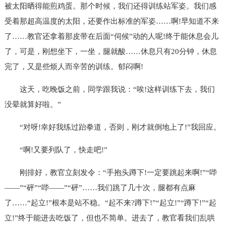
被太阳晒得能煎鸡蛋。那个时候，我们还得训练站军姿。我们感
受着那超高温度的太阳，还要作出标准的军姿……啊!早知道不来
了……教官还拿着那皮带在后面“伺候”动的人呢!终于能休息会儿
了，可是，刚想坐下，一坐，腿就酸……休息只有20分钟，休息
完了，又是些烦人而辛苦的训练。郁闷啊!
这天，吃晚饭之前，同学跟我说：“唉!这样训练下去，我们
没晕就算好啦。”
“对呀!幸好我练过跆拳道，否则，刚才就倒地上了!”我回应。
“啊!又要列队了，快走吧!”
刚排好，教官立刻发令：“手抱头蹲下!一定要跳起来啊!”“哔
——”“砰”“哔——”“砰”……我们跳了几十次，腿都有点麻
了……“起立!”根本是站不稳。“起不来?蹲下!”“起立!”“蹲下!”“起
立!”终于能进去吃饭了，但也不简单。进去了，教官看我们乱哄