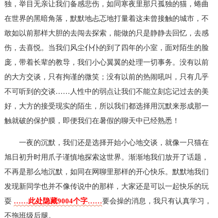
独，举目无亲让我们备感悲伤，如同寒夜里那只孤独的猫，蜷曲
在世界的黑暗角落，默默地忐忑地打量着这未曾接触的城市，不
敢如以前那样大胆的去闯去探索，能做的只是静静去回忆，去感
伤，去喜悦。当我们风尘仆仆的到了四年的小室，面对陌生的脸
庞，带着长辈的教导，我们小心翼翼的处理一切事务。没有以前
的大方交谈，只有拘谨的微笑；没有以前的热闹吼叫，只有几乎
不可听到的交谈……人性中的弱点让我们不能立刻忘记过去的美
好，大方的接受现实的陌生，所以我们都选择用沉默来形成那一
触就破的保护膜，即便我们在暑假的聊天中已经熟悉！
一夜的沉默，我们还是选择开始小心地交谈，就像一只猫在
旭日初升时用爪子谨慎地探索这世界。渐渐地我们放开了话题，
不再是那么地沉默，如同在网聊里那样的开心快乐。默默地我们
发现新同学也并不像传说中的那样，大家还是可以一起快乐的玩
耍
……此处隐藏9004个字……
要会操的消息，我只有认真学习，
不拖班级后腿。