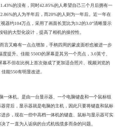
1.43%的没有，同时42.85%的人希望自己三个月后拥有一
22.86%的人为半年后，而20%的人则为一年后。近一年在
器约104万点，采用了画面长宽比为3:2的3.0″清晰显示
主要按钮的大型化设计，提高了相机的操控性。
0D而言又略有一点点增加，手柄四周的蒙皮面积也被进一步
度提升。佳能 550D的屏幕是其另一个亮点，3.0英寸、
0D的屏幕不但在比例上首次做成了更加适合照片、视频浏览的
佳能550有明显改进。
电脑一体机。是由一台显示器、一个电脑键盘和一个鼠标组
示器背后，显示器就是电脑的主机，因此只要将键盘和鼠标
术进步，现在一些中高档一体机的键盘、鼠标与显示器可实
解决了一直为人诟病的台式机线缆多而杂的问题。