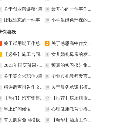
关于创业演讲稿4篇
最开心的一件事作文
5
16
让我难忘的一件事
小学生绿色环保的演讲稿
7
18
猜你喜欢
关于试用期工作总结锦集七篇
关于感恩高中作文300字集锦八篇
1
2
【必备】施工合同集锦9篇
女儿婚礼母亲的发言稿
3
4
2021年国庆贺词75条
预算的实习报告集锦5篇
5
6
关于英文求职信3篇
毕业典礼教师发言稿
7
8
精选调查报告作文3篇
关于服务承诺书模板锦集10篇
9
10
【热门】汽车销售合同3篇
【推荐】房屋租赁合同集锦五篇
1
12
早上好问候语
心理健康教育心得体会
3
14
有关购房合同模板集合八篇
【精华】酒店工作总结范文汇编10篇
5
16