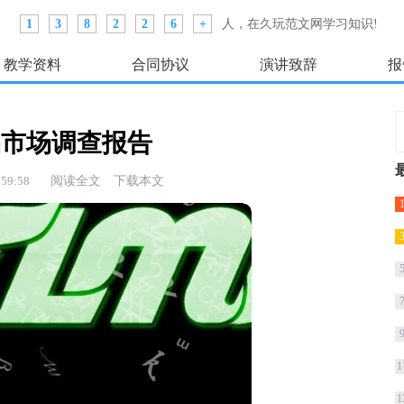
1
3
8
2
2
6
+
人，在久玩范文网学习知识!
教学资料
合同协议
演讲致辞
报
品市场调查报告
59:58
阅读全文
下载本文
1
1