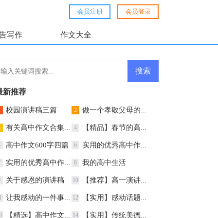
会员注册
会员登录
告写作
作文大全
最新推荐
校园演讲稿三篇
做一个孝敬父母的孩子演讲稿
1
2
有关高中作文合集六篇
【精品】春节的高中作文汇总八篇
3
4
高中作文600字四篇
实用的优秀高中作文4篇
5
6
实用的优秀高中作文汇总7篇
我的高中生活
7
8
关于感恩的演讲稿
【推荐】高一演讲稿三篇
9
10
让我感动的一件事作文600字
【实用】感动话题作文合集10篇
1
12
【精选】高中作文汇总9篇
【实用】传统美德演讲稿3篇
3
14