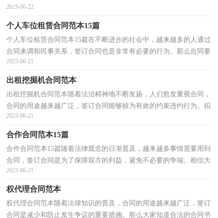
2023-06-22
合同到底怎么写呢？下面是小编整理的个人车位租赁...
个人车位租赁合同范本15篇
个人车位租赁合同范本15篇在不断进步的社会中，越来越多的人通过
合同来调和民事关系，签订合同也是非常有必要的行为。那么合同要
2023-06-21
怎么拟定？想必这让大家都很苦恼吧，以下是小编收集...
出租挖掘机合同范本
出租挖掘机合同范本随着法治精神地不断发扬，人们愈发重视合同，
合同的用途越来越广泛，签订合同能够较为有效的约束违约行为。拟
2023-06-21
定合同的注意事项有许多，你确定会写吗？下面是小编为...
合作合同范本15篇
合作合同范本15篇随着法律观念的日渐普及，越来越多事情需要用到
合同，签订合同是为了保障双方的利益，避免不必要的争端。相信大
2023-06-21
家又在为写合同犯愁了吧，下面是小编帮大家整理的合...
权代理合同范本
权代理合同范本随着法律知识的普及，合同的用途越来越广泛，签订
合同是减少和防止发生争议的重要措施。那么大家知道合法的合同书