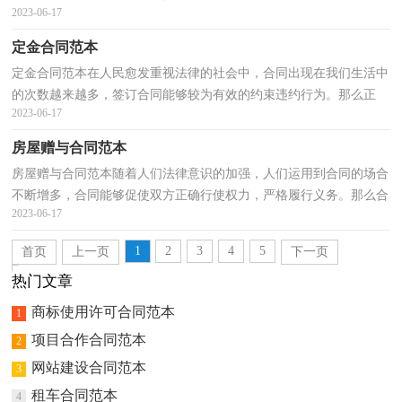
2023-06-17
来了，到底应如何拟定合同呢？下面是小编帮大家整理...
定金合同范本
定金合同范本在人民愈发重视法律的社会中，合同出现在我们生活中
的次数越来越多，签订合同能够较为有效的约束违约行为。那么正
2023-06-17
式、规范的合同是什么样的呢？下面是小编精心整理的...
房屋赠与合同范本
房屋赠与合同范本随着人们法律意识的加强，人们运用到合同的场合
不断增多，合同能够促使双方正确行使权力，严格履行义务。那么合
2023-06-17
同要怎么拟定？想必这让大家都很苦恼吧，以下是小编为...
1
2
3
4
5
首页
上一页
下一页
尾页
热门文章
商标使用许可合同范本
1
项目合作合同范本
2
网站建设合同范本
3
租车合同范本
4