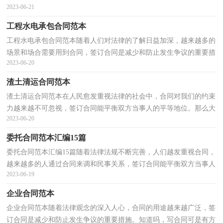
2023-06-21
怎么写吗？以下是小编精心整理的权代理合同范本，希...
工程水电承包合同范本
工程水电承包合同范本随着人们对法律的了解日益加深，越来越多的
场景和场合需要用到合同，签订合同是减少和防止发生争议的重要措
2023-06-20
施。那么常见的合同书是什么样的呢？下面是小编为...
渣土清运合同范本
渣土清运合同范本在人民愈发重视法律的社会中，合同对我们的约束
力越来越不可忽视，签订合同能平衡双方当事人的平等地位。那么大
2023-06-20
家知道合法的合同书怎么写吗？以下是小编精心整理...
委托合同范本汇编15篇
委托合同范本汇编15篇随着法律法规不断完善，人们越发重视合同，
越来越多的人通过合同来调和民事关系，签订合同能平衡双方当事人
2023-06-19
的平等地位。你知道合同的主要内容是什么吗？以下是...
企业合同范本
企业合同范本随着法律观念的深入人心，合同的用途越来越广泛，签
订合同是减少和防止发生争议的重要措施。知道吗，写合同可是有方