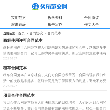
实用范文
教学资料
合同协议
演讲致辞
报告写作
作文大全
首页
合同协议
合同范本
当前位置：
>
>
商标使用许可合同范本
商标使用许可合同范本在人们越来越相信法律的社会中，越来越多事
情需要用到合同，它可以保护民事法律关系。拟定合同的注意事项有
2023-10-27
许多，你确定会写吗？以下是小编收集整理的商标使用...
租车合同范本
租车合同范本在当今社会，人们对合同愈发重视，合同出现在我们生
活中的次数越来越多，签订合同是为了保障双方的利益，避免不必要
2023-10-27
的争端。那么我们拟定合同的时候需要注意什么问题呢...
项目合作合同范本
项目合作合同范本随着人们法律观念的日益增强，人们运用到合同的
场合不断增多，签订合同也是最有效的法律依据之一。那么一般合同