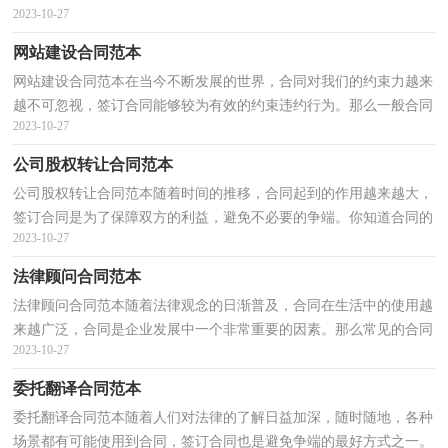
2023-10-27
是怎么起草的呢？以下是小编整理的项目合作合同范...
网站建设合同范本
网站建设合同范本在当今不断发展的世界，合同对我们的约束力越来
越不可忽视，签订合同能够较为有效的约束违约行为。那么一般合同
2023-10-27
是怎么起草的呢？下面是小编为大家收集的网站建设...
公司股权转让合同范本
公司股权转让合同范本随着时间的推移，合同起到的作用越来越大，
签订合同是为了保障双方的利益，避免不必要的争端。你知道合同的
2023-10-27
主要内容是什么吗？下面是小编精心整理的公司股权转...
法律顾问合同范本
法律顾问合同范本随着法律观念的日渐普及，合同在生活中的使用越
来越广泛，合同是企业发展中一个非常重要的因素。那么常见的合同
2023-10-27
书是什么样的呢？下面是小编帮大家整理的法律顾问...
委托翻译合同范本
委托翻译合同范本随着人们对法律的了解日益加深，随时随地，各种
场景都有可能使用到合同，签订合同也是避免争端的最好方式之一。