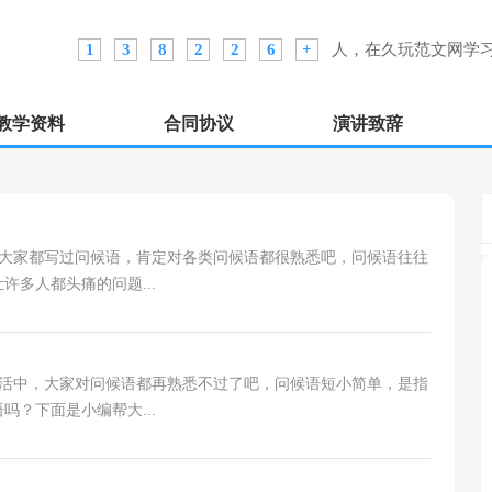
1
3
8
2
2
6
+
人，在久玩范文网学习
教学资料
合同协议
演讲致辞
都写过问候语，肯定对各类问候语都很熟悉吧，问候语往往
多人都头痛的问题...
，大家对问候语都再熟悉不过了吧，问候语短小简单，是指
？下面是小编帮大...