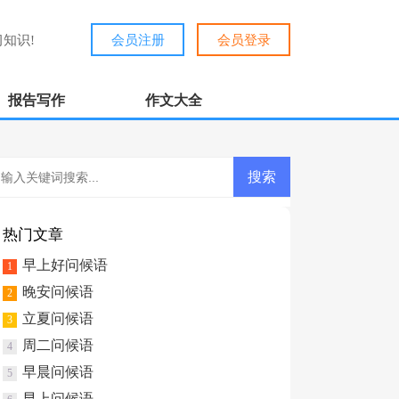
知识!
会员注册
会员登录
报告写作
作文大全
热门文章
早上好问候语
1
晚安问候语
2
立夏问候语
3
周二问候语
4
早晨问候语
5
早上问候语