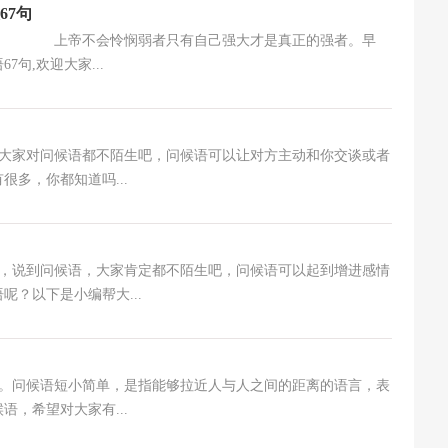
67句
67句 上帝不会怜悯弱者只有自己强大才是真正的强者。早
句,欢迎大家...
对问候语都不陌生吧，问候语可以让对方主动和你交谈或者
多，你都知道吗...
到问候语，大家肯定都不陌生吧，问候语可以起到增进感情
？以下是小编帮大...
候语短小简单，是指能够拉近人与人之间的距离的语言，表
，希望对大家有...