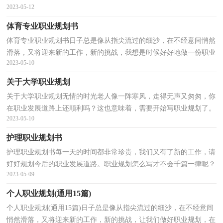
2023-05-12
吧。到底应如何做职业规划呢？以下是小编为大家整理...
体育专业职业规划书
体育专业职业规划书日子总是像从指尖流过的细沙，在不经意间悄然
滑落，又将迎来新的工作，新的挑战，我想是时候好好地做一份职业
2023-05-10
规划了。那么你知道职业规划是用什么方法吗？下面是小...
关于大学职业规划
关于大学职业规划无情的时光老人像一阵寒风，走得无声又匆匆，你
在职业发展道路上还顺利吗？这也意味着，需要开始写职业规划了。
2023-05-10
那么你真正懂得怎么写好职业规划吗？下面是小编帮大家...
护理职业规划书
护理职业规划书每一天的时间都非常珍贵，我们又有了新的工作，请
好好规划今后的职业发展道路。职业规划怎么写才不会千篇一律呢？
2023-05-09
下面是小编收集整理的护理职业规划书，欢迎阅读与收...
个人职业规划(通用15篇)
个人职业规划(通用15篇)日子总是像从指尖流过的细沙，在不经意间
悄然滑落，又将迎来新的工作，新的挑战，让我们做好职业规划，在