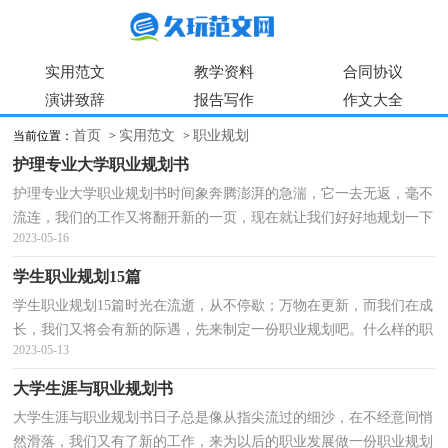
实用范文
教学资料
合同协议
演讲致辞
报告写作
作文大全
首页
实用范文
职业规划
当前位置：
>
>
护理专业大学职业规划书
护理专业大学职业规划书时间象奔腾澎湃的急湍，它一去无返，毫不
流连，我们的工作又将翻开新的一页，现在就让我们好好地规划一下
2023-05-16
吧。那么职业规划书要怎么写呢？以下是小编整理的护理...
学生职业规划15篇
学生职业规划15篇时光在流逝，从不停歇；万物在更新，而我们在成
长，我们又将会有新的际遇，先来制定一份职业规划吧。什么样的职
2023-05-13
业规划才是好的职业规划呢？以下是小编收集整理的学生职...
大学生涯与职业规划书
大学生涯与职业规划书日子总是像从指尖流过的细沙，在不经意间悄
然滑落，我们又有了新的工作，来为以后的职业发展做一份职业规划