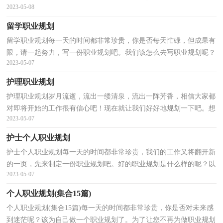
2023-05-08
行职业规划了。那么你知道职业规划是用什么方法吗...
留学职业规划
留学职业规划每一天的时间都非常珍贵，你是否每天忙碌，但成果有
限，请一起努力，写一份职业规划吧。我们该怎么去写职业规划呢？
2023-05-07
以下是小编帮大家整理的留学职业规划，欢迎阅读，希望大家...
护理职业规划
护理职业规划岁月流逝，流出一缕清泉，流出一阵芳香，相信大家都
对即将开始的工作很有信心吧！现在就让我们好好地规划一下吧。想
2023-05-07
必许多人都在为如何写好职业规划而烦恼吧，下面是小编...
护士个人职业规划
护士个人职业规划每一天的时间都非常珍贵，我们的工作又将翻开新
的一页，先来制定一份职业规划吧。好的职业规划是什么样的呢？以
2023-05-07
下是小编整理的护士个人职业规划，供大家参考借鉴，希...
个人职业规划(集合15篇)
个人职业规划(集合15篇)每一天的时间都非常珍贵，你是否对未来感
到迷茫呢？该为自己做一个职业规划了。为了让您不再为做职业规划