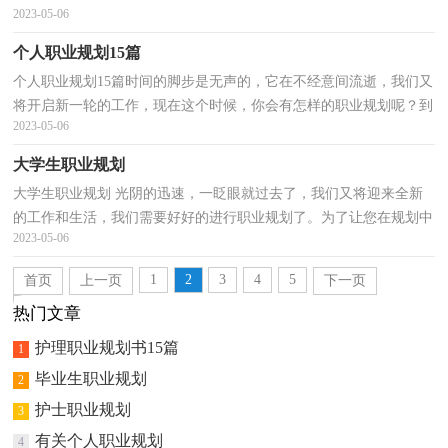
2023-05-06
很多人都是毫无头绪、内心崩溃的状态吧！下面是小编帮大...
个人职业规划15篇
个人职业规划15篇时间的脚步是无声的，它在不经意间流逝，我们又
将开启新一轮的工作，现在这个时候，你会有怎样的职业规划呢？到
2023-05-06
底应如何做职业规划呢？下面是小编帮大家整理的个人职业...
大学生职业规划
大学生职业规划 光阴的迅速，一眨眼就过去了，我们又将迎来全新
的工作和生活，我们需要好好的进行职业规划了。为了让您在规划中
2023-05-06
更加简单方便，以下是小编精心整理的大学生职业规划...
1
2
3
4
5
首页
上一页
下一页
尾页
热门文章
护理职业规划书15篇
1
毕业生职业规划
2
护士职业规划
3
有关个人职业规划
4